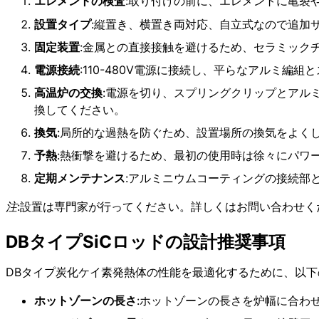
エレメントの検査
:取り付けの前に、エレメントに亀裂
設置タイプ
:縦置き、横置き両対応、自立式なので追加
固定装置
:金属との直接接触を避けるため、セラミック
電源接続
:110-480V電源に接続し、平らなアルミ
高温炉の交換
:電源を切り、スプリングクリップとアル
換してください。
換気
:局所的な過熱を防ぐため、設置場所の換気をよく
予熱
:熱衝撃を避けるため、最初の使用時は徐々にパワ
定期メンテナンス
:アルミニウムコーティングの接続部
注
:設置は専門家が行ってください。詳しくはお問い合わせく
DBタイプSiCロッドの設計推奨事項
DBタイプ炭化ケイ素発熱体の性能を最適化するために、以
ホットゾーンの長さ
:ホットゾーンの長さを炉幅に合わ