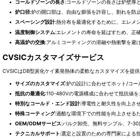
コールドゾーンの長さ
:コールドゾーンの長さは炉壁厚
炉口径
:炉の開口部は、自由な膨張を許容し、割れを防止す
スペーシング設計
:熱分布を最適化するために、エレメン
温度制御システム
:エレメントの寿命を延ばすため、正
高温炉の交換
:アルミコーティングの溶融や熱衝撃を避
CVSICカスタマイズサービス
CVSICはDB型炭化ケイ素発熱体の柔軟なカスタマイズを提
サイズのカスタマイズ
:炉の設計に合わせてホット/コ
抵抗の最適化
:110-480Vの電源構成に合わせて抵抗値
特別なコールド・エンド設計
:導電性と耐久性を向上さ
特殊コーティング
:過酷な環境下での性能を向上させる
OEM/ODMサービス
:バルク卸売、無料サンプル、7-3
テクニカルサポート
:選定と設置のための専門家による