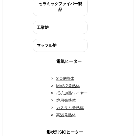
セラミックファイバー製
品
工業炉
マッフル炉
電気ヒーター
SiC発熱体
MoSi2発熱体
抵抗加熱ワイヤー
炉用発熱体
カスタム発熱体
高温発熱体
形状別SiCヒーター