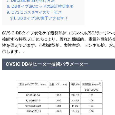
7.
DB型SiC棒 取り付け方法
8.
DBタイプSiCロッドの設計推奨事項
9.
CVSICカスタマイズサービス
9.1.
DBタイプSiC素子アクセサリ
CVSIC DBタイプ炭化ケイ素発熱体（ダンベル/SC/ラ
接続する特殊プロセスにより、優れた機械的、電気的性能を保証しま
性を備えています。小型箱型炉、実験室炉、トンネル炉、お
供します。.
CVSIC DB型ヒーター技術パラメーター
直径（d/HZ/CZ/D、mm）
全長（OL、mm）
抵抗 (Ω)
表面荷重 (W/cm²)
800-900℃
8/180/60/14
300
2.6-5.2
126
8/150/150/14
450
2.2-4.5
105
12/150/200/20
550
1.1-2.2
158
14/180/150/22
480
1.3-2.3
238