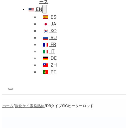
ース
EN
ES
JA
KO
RU
FR
IT
DE
ZH
PT
ホーム
炭化ケイ素発熱体
DBタイプSiCヒーターロッド