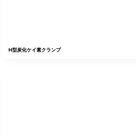
H型炭化ケイ素クランプ