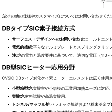
注
:その他の仕様やカスタマイズについてはお問い合わせくだ
DBタイプSiC素子接続方式
サーフェス・デザインへのお問い合わせ
:コールドエン
電気的接続
:平らなアルミブレードとスプリングクリッ
注
:炉の電力と温度要件に基づいて、適切な電圧（110
DB型SiCヒーター応用分野
CVSIC DBタイプ炭化ケイ素ヒーターエレメントは広く使用
小型箱型炉
:実験室や小規模の工業用加熱ニーズに対応
実験炉
:材料試験や高温実験用。
トンネル/マッフル炉
:セラミック焼結および粉末冶金プ