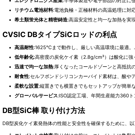
エレクトロニクス産業
:半導体製造や電子部品の封止に
リチウム電池材料
:電池負極・正極材料の高温処理に対
希土類蛍光体と精密鋳造
:高温安定性と均一な加熱を実
CVSIC DBタイプSiCロッドの利点
高温耐性
:1625℃まで動作し、厳しい高温環境に最適。.
低年齢化
:高密度の炭化ケイ素（2.8g/cm³）は酸化
迅速で均一な加熱
:厚くなったコールドゾーンと高抵抗
耐食性
:セルフボンドシリコンカーバイド素材は、酸や
柔軟な設置
:縦置きでも横置きでもセットアップが簡単
グローバルサービス
:ISO認定工場、年間生産能力360
DB型SiC棒 取り付け方法
DB型炭化ケイ素発熱体の性能と安全性を確保するために、