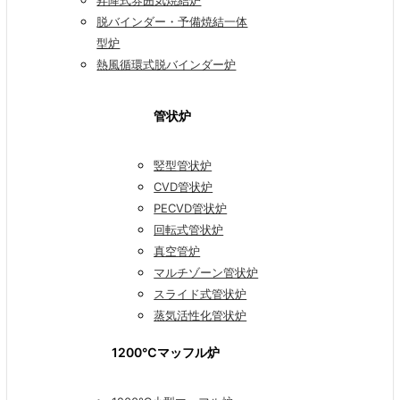
昇降式雰囲気焼結炉
脱バインダー・予備焼結一体
型炉
熱風循環式脱バインダー炉
管状炉
竪型管状炉
CVD管状炉
PECVD管状炉
回転式管状炉
真空管炉
マルチゾーン管状炉
スライド式管状炉
蒸気活性化管状炉
1200℃マッフル炉