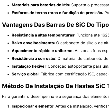
Materiais para baterias de lítio
: Suporta o processa
Fósforos de terras raras e fundição de precisão
: P
Vantagens Das Barras De SiC Do Tip
Resistência a altas temperaturas
: Funciona até 162
Baixo envelhecimento
: O carboneto de silício de a
Aquecimento rápido e uniforme
: As zonas frias e
Resistência à corrosão
: O material de carboneto de 
Instalação flexível
: Conceção autoportante para uma 
Serviço global
: Fábrica com certificação ISO, capac
Método De Instalação De Hastes SiC 
Para garantir o desempenho e a segurança dos elementos 
Inspecionar elemento
: Antes da instalação, verific