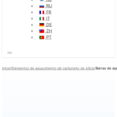
RU
FR
IT
DE
ZH
PT
Início
Elementos de aquecimento de carboneto de silício
Barras de aq