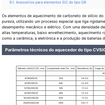
9.1.
Acessórios para elementos SiC do tipo DB
Os elementos de aquecimento de carboneto de silício do 
pureza, utilizando um processo especial que liga rigidam
desempenho mecânico e elétrico. Com uma densidade de 
altas temperaturas, baixo envelhecimento, aquecimento ráp
como a cerâmica, a eletrónica e a produção de baterias 
Parâmetros técnicos do aquecedor do tipo CVSI
Diâmetro (d/HZ/CZ/D, mm)
Comprimento total (OL, mm)
Resistência (Ω)
Carga de s
8
8/180/60/14
300
2.6-5.2
8/150/150/14
450
2.2-4.5
12/150/200/20
550
1.1-2.2
14/180/150/22
480
1.3-2.3
18/300/250/28
800
1.1-2.2
25/400/400/38
1200
0.8-1.7