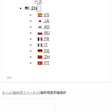
ース
EN
ES
JA
KO
RU
FR
IT
DE
ZH
PT
ホーム
歯科用ファーネス
歯科用真空磁器炉