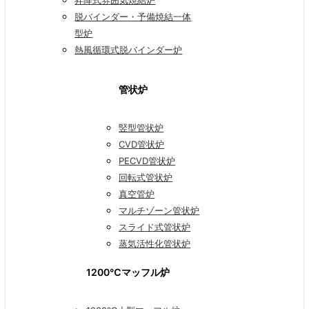
昇降式雰囲気焼結炉
脱バインダー・予備焼結一体
型炉
熱風循環式脱バインダー炉
管状炉
竪型管状炉
CVD管状炉
PECVD管状炉
回転式管状炉
真空管炉
マルチゾーン管状炉
スライド式管状炉
蒸気活性化管状炉
1200℃マッフル炉