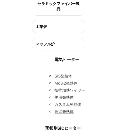
セラミックファイバー製
品
工業炉
マッフル炉
電気ヒーター
SiC発熱体
MoSi2発熱体
抵抗加熱ワイヤー
炉用発熱体
カスタム発熱体
高温発熱体
形状別SiCヒーター