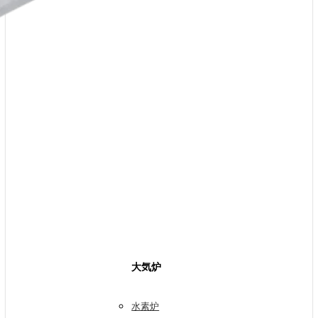
大気炉
水素炉