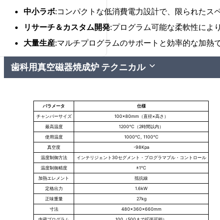
中小ラボ
:コンパクトな低消費電力設計で、限られたス
リサーチ＆カスタム開発
:プログラム可能な柔軟性によ
大量生産
:マルチプログラムのサポートと効率的な加熱
歯科用真空磁器焼成炉 テクニカル
パラメータ
仕様
チャンバーサイズ
100×80mm（直径×高さ）
最高温度
1200℃（2時間以内）
使用温度
1000℃, 1100℃
真空度
-98Kpa
温度制御方法
インテリジェント30セグメント・プログラマブル・コントロール
温度制御精度
±1℃
加熱エレメント
抵抗線
定格出力
1.6kW
正味重量
27kg
寸法
480×360×660mm
内蔵プログラム
100（500まで拡張可能）