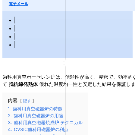
電子メール
歯科用真空ポーセレン炉は、信頼性が高く、精密で、効率的
て
抵抗線発熱体
優れた温度均一性と安定した結果を保証し
内容
隠す
1.
歯科用真空磁器炉の特徴
2.
歯科用真空磁器炉の用途
3.
歯科用真空磁器焼成炉 テクニカル
4.
CVSIC歯科用磁器炉の利点