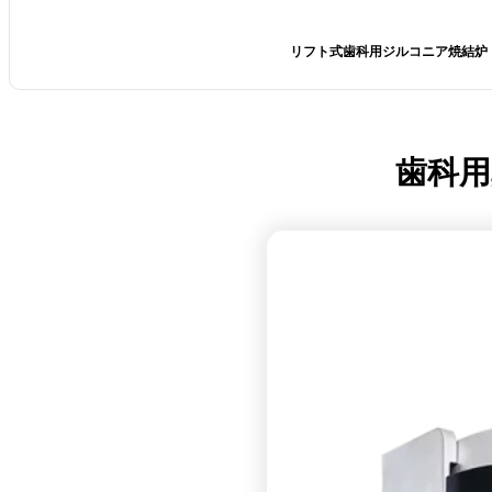
リフト式歯科用ジルコニア焼結炉
歯科用