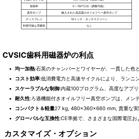
加熱率
0～150℃/分（調整可能）
真空ポンプ
輸入された高品質のオイルフリー真空ポンプ
ディスプレイ
10インチ・タッチスクリーン
利用可能な雰囲気
なし
CVSIC歯科用磁器炉の利点
名称ジルコニア焼結炉 CVSIC Plus
ファーネス・チャンバー日本から輸入されたチャンバー
均一加熱
:石英のチャンバーとワイヤーが、一貫した色
温度：最高温度1700
ヒーターMoSi₂エレメント
コスト効率
:低消費電力と高速サイクルにより、ランニ
寸法カスタマイズ可能な炉室寸法
スケーラブルな制御
:内蔵100プログラム、高度なアプ
真空および大気システム：カスタマイズ可能な低真空または不活性ガス（N₂
応用プロセス焼結, ろう付け, 熱処理, 焼きなまし, 粉末冶金
耐久性
:ろ過機能付きオイルフリー真空ポンプは、メン
MOQ: 1
サービスOEM、ODM、プライベートブランド
コンパクト＆軽量
27 kg, 480×360×660 mm, 
原産国中国
グローバルな互換性
:CE準拠で、さまざまな国際電圧
カスタマイズ・オプション