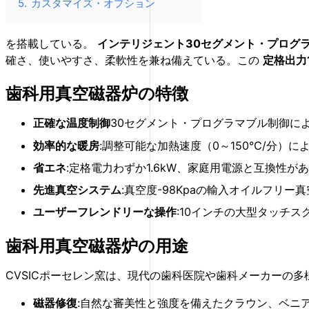
5.
カスタマイズ・オプション
を搭載している。
インテリジェント30セグメント・プログ
確さ、使いやすさ、柔軟性を兼ね備えている。この
定格出力1
歯科用真空磁器炉の特徴
正確な温度制御
30セグメント・プログラマブル制御に
効率的な暖房
:調整可能な加熱速度（0～150℃/分）
省エネ
:定格電力わずか1.6kW、家庭用電源と互換性
先進真空システム
:真空度-98Kpaの輸入オイルフリ
ユーザーフレンドリーな操作
:10インチの大型タッチ
歯科用真空磁器炉の用途
CVSICポーセレン窯は、現代の歯科医院や歯科メーカーの
磁器修復
:自然な審美性と強度を備えたクラウン、ベニ