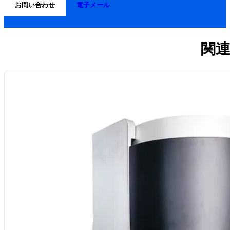
お問い合わせ
電子メール
関連
名称リフト式歯科用ジルコニア焼結炉
炉室セラミックファイバー炉
温度：最高温度1700℃（1600℃での連続使用時）
ヒーターMoSi₂エレメント
寸法カスタマイズ可能な炉室寸法
真空および大気システム：カスタマイズ可能な低真空または不活性ガス（N₂
応用プロセス焼結, ろう付け, 熱処理, 焼きなまし, 粉末冶金
MOQ: 1
サービスOEM、ODM、プライベートブランド
原産国中国