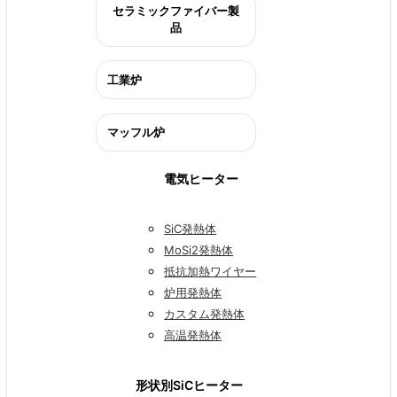
セラミックファイバー製
品
工業炉
マッフル炉
電気ヒーター
SiC発熱体
MoSi2発熱体
抵抗加熱ワイヤー
炉用発熱体
カスタム発熱体
高温発熱体
形状別SiCヒーター