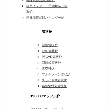
昇降式雰囲気焼結炉
脱バインダー・予備焼結一体
型炉
熱風循環式脱バインダー炉
管状炉
竪型管状炉
CVD管状炉
PECVD管状炉
回転式管状炉
真空管炉
マルチゾーン管状炉
スライド式管状炉
蒸気活性化管状炉
1200℃マッフル炉