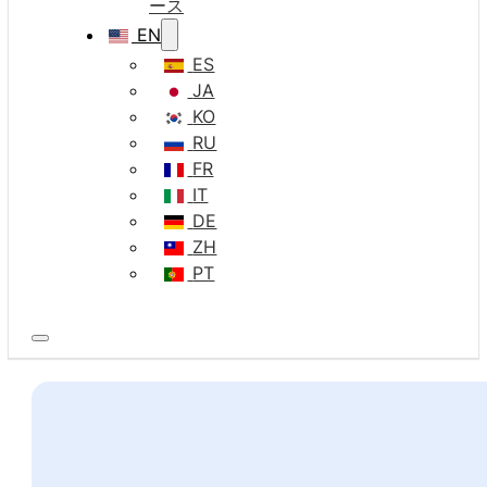
ース
EN
ES
JA
KO
RU
FR
IT
DE
ZH
PT