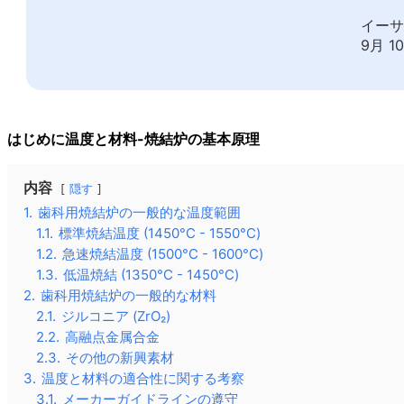
イー
9月 10
はじめに温度と材料-焼結炉の基本原理
内容
隠す
1.
歯科用焼結炉の一般的な温度範囲
1.1.
標準焼結温度 (1450°C - 1550°C)
1.2.
急速焼結温度 (1500°C - 1600°C)
1.3.
低温焼結 (1350°C - 1450°C)
2.
歯科用焼結炉の一般的な材料
2.1.
ジルコニア (ZrO₂)
2.2.
高融点金属合金
2.3.
その他の新興素材
3.
温度と材料の適合性に関する考察
3.1.
メーカーガイドラインの遵守