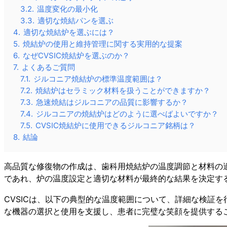
3.2.
温度変化の最小化
3.3.
適切な焼結パンを選ぶ
4.
適切な焼結炉を選ぶには？
5.
焼結炉の使用と維持管理に関する実用的な提案
6.
なぜCVSIC焼結炉を選ぶのか？
7.
よくあるご質問
7.1.
ジルコニア焼結炉の標準温度範囲は？
7.2.
焼結炉はセラミック材料を扱うことができますか？
7.3.
急速焼結はジルコニアの品質に影響するか？
7.4.
ジルコニアの焼結炉はどのように選べばよいですか？
7.5.
CVSIC焼結炉に使用できるジルコニア銘柄は？
8.
結論
高品質な修復物の作成は、歯科用焼結炉の温度調節と材料の
であれ、炉の温度設定と適切な材料が最終的な結果を決定す
CVSICは、以下の典型的な温度範囲について、詳細な検証
な機器の選択と使用を支援し、患者に完璧な笑顔を提供する