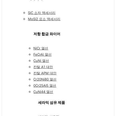
SiC 소자 액세서리
MoSi2 요소 액세서리
저항 합금 와이어
NiCr 열선
FeCrAl 열선
CuNi 열선
칸탈 A1 대안
칸탈 APM 대안
Cr20Ni80 열선
0Cr25Al5 열선
CuNi44 열선
세라믹 섬유 제품