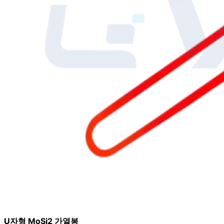
U자형 MoSi2 가열봉