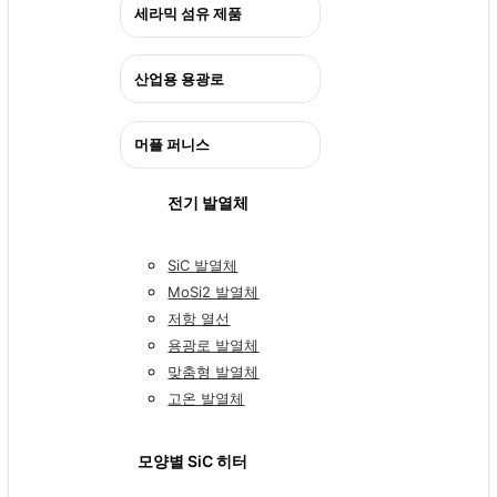
세라믹 섬유 제품
산업용 용광로
머플 퍼니스
전기 발열체
SiC 발열체
MoSi2 발열체
저항 열선
용광로 발열체
맞춤형 발열체
고온 발열체
모양별 SiC 히터