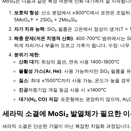
MoSi₂는 다음과 같은 특성 덕분에 산화 대기에서 잘 지속됩니
보호막 형성
: 산소 분압에서 ≥800°C에서 표면은 조밀하고 
5MoO₃↑ + 2SiO₂ + 2Mo₅Si₃
자가 치유 능력
: SiO₂ 필름은 고온에서 점성이 생겨(T 
해충 문제(저온 치명적 산화)
: 400-700°C 범위에서는
하게 자라거나 부풀어 오르고 가루가 됩니다. 수정: 너무 
분위기 제한
:
산화 대기
: 최상의 옵션, 연속 사용 1400-1800°C
불활성 가스(Ar, He)
: 사용 가능하지만 SiO₂ 필름을 유
질소
: 최대 ≤1500°C까지 사용 가능, 온도가 높을 경우
진공
저증기압 개질 등급 사용 시 ≤1400°C
대기(H₂, CO) 저감
: 표준형에는 권장하지 않으며, Al₂
세라믹 소결에 MoSi₂ 발열체가 필요한 
세라믹 소결은 단순한 가열이 아닌 복잡한 치밀화 과정입니다.