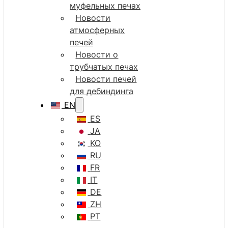
муфельных печах
Новости
атмосферных
печей
Новости о
трубчатых печах
Новости печей
для дебиндинга
EN
ES
JA
KO
RU
FR
IT
DE
ZH
PT