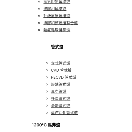
氫氣脫墨燒結爐
排膠和燒結爐
升級氣氛燒結爐
排膠和預燒結整合爐
熱氣循環排膠爐
管式爐
立式管式爐
CVD 管式爐
PECVD 管式爐
旋轉管式爐
真空管爐
多區管式爐
滑動管式爐
蒸汽活化管式爐
1200℃ 馬弗爐