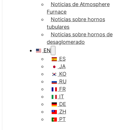
Noticias de Atmosphere
Furnace
Noticias sobre hornos
tubulares
Noticias sobre hornos de
desaglomerado
EN
ES
JA
KO
RU
FR
IT
DE
ZH
PT