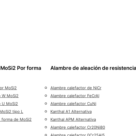
 MoSi2 Por forma
Alambre de aleación de resistenci
dor MoSi2
Alambre calefactor de NiCr
po W MoSi2
Alambre calefactor FeCrAl
o U MoSi2
Alambre calefactor CuNi
MoSi2 tipo L
Kanthal A1 Alternativa
n forma de MoSi2
Kanthal APM Alternativa
Alambre calefactor Cr20Ni80
Alambre calefactor 0Cr25Al5