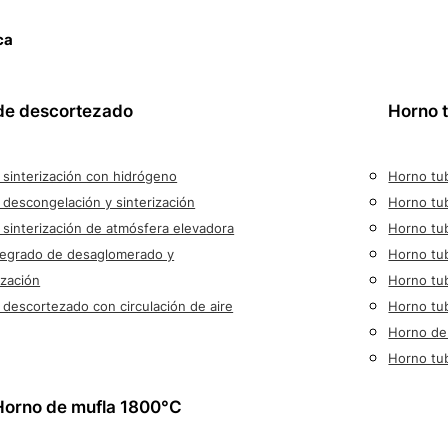
ca
de descortezado
Horno 
sinterización con hidrógeno
Horno tub
descongelación y sinterización
Horno tu
sinterización de atmósfera elevadora
Horno tu
tegrado de desaglomerado y
Horno tub
ización
Horno tub
descortezado con circulación de aire
Horno tub
Horno de
Horno tub
Horno de mufla 1800°C