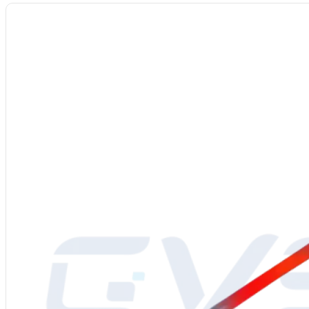
Materiale
: Disiliciuro di molibdeno (MoSi2)
Alimentazione
: 220-480V
Grado
: 1700/1800/1850
Diametro
: 3/6, 4/9, 6/12, 9/18, 12/24 mm o personalizzato
Densità
: 5,5-6,2 g/cm³
Resistenza alla flessione
: 15-25 kg/cm³
Durezza Vickers
: 570 kg/mm²
Porosità
: 7.4%
Assorbimento dell'acqua
: 0.2%
Allungamento termico
: 4%