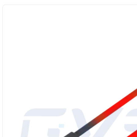
Materiale
: Carburo di silicio (SiC) di elevata purezza, contenuto ≥99%
Forma:
Elemento riscaldante SiC a forma di U
Alimentazione
: 220V/380V
Processo di produzione
: Carburo di silicio grezzo di alta qualità, ricris
temperatura
Diametro
8-65 mm
Temperatura di esercizio
: Fino a 1625℃
Imballaggio
: Cartone interno con imbottitura in schiuma, cassa esterna 
Servizio post vendita
: Supporto del centro servizi globale