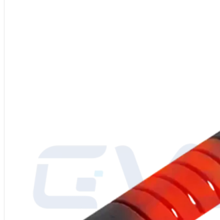
Materiale
: Disiliciuro di molibdeno (MoSi2)
Forma
: Dritto/I-Tipo
Alimentazione
: 220-480V
Grado
: 1700/1800/1900
Diametro
: 3/6, 4/9, 6/12, 9/18, 12/24 mm o personalizzato
Densità
: 5,5-6,2 g/cm³
Resistenza alla flessione
: 15-25 kg/cm³
Durezza Vickers
: 570 kg/mm²
Porosità
: 7.4%
Assorbimento dell'acqua
: 0.2%
Allungamento termico
: 4%