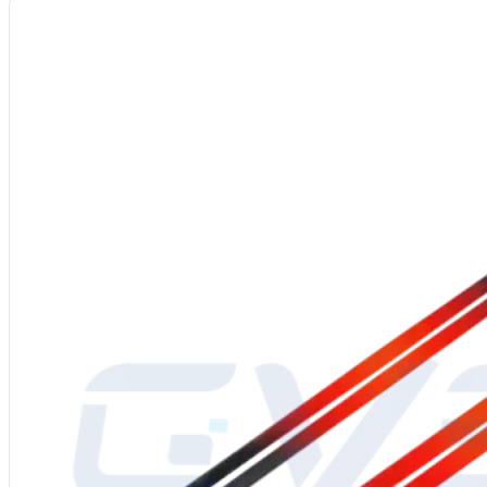
Materiale
: Carburo di silicio (SiC) di elevata purezza, contenuto di ≥99
Forma
: Aste di riscaldamento SIC di tipo W
Alimentazione
: 110-480V elettrico
Processo di produzione
: billetta di SiC di alta qualità, ricristallizzaz
Diametro
: 12-55 mm
Temperatura di esercizio
: Fino a 1625℃
Imballaggio
: Cartone interno con imbottitura in schiuma, cassa esterna 
Servizio post vendita
: Supporto del centro servizi globale