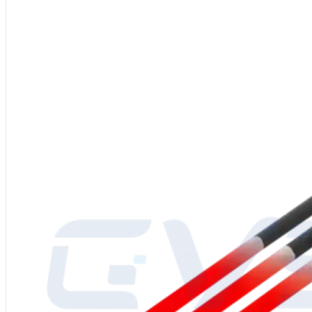
Materiale
: Carburo di silicio (SiC) di elevata purezza, contenuto di ≥99
Tipo
: SD/SCR/LS
Alimentazione
: 110-480V
Processo di produzione
: SiC grezzo di alta qualità, ricristallizzazione 
Diametro
: 12-90 mm
Temperatura di esercizio
: Fino a 1625°C (2957°F)
Imballaggio
: Cartone interno con imbottitura in schiuma, cassa esterna 
Applicazioni
: Riscaldatori industriali, riscaldatori per forni
Servizio post vendita
: Supporto del centro servizi globale