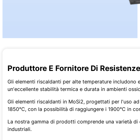
Materiale
: Carburo di silicio (SiC) di elevata purezza, contenuto di ≥99
Tipo
: Tipo DB
Alimentazione
: 110-480V
Processo di produzione
: SiC grezzo di alta qualità, ricristallizzazione 
Diametro
8-65 mm
Temperatura di esercizio
: Fino a 1625°C (2957°F)
Imballaggio
: Cartone interno con imbottitura in schiuma, cassa esterna 
Applicazioni
: Riscaldatori industriali, riscaldatori per forni
Produttore E Fornitore Di Resistenz
Servizio post vendita
: Supporto del centro servizi globale
Gli elementi riscaldanti per alte temperature includono e
un'eccellente stabilità termica e durata in ambienti oss
Gli elementi riscaldanti in MoSi2, progettati per l'uso a
1850°C, con la possibilità di raggiungere i 1900°C in co
La nostra gamma di prodotti comprende una varietà di el
industriali.