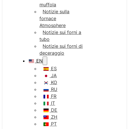
muffola
Notizie sulla
fornace
Atmosphere
Notizie sui forni a
tubo
Notizie sui forni di
deceraggio
EN
ES
JA
KO
RU
FR
IT
DE
ZH
PT