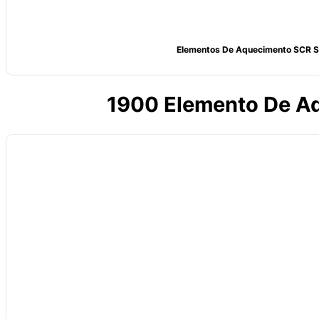
Elementos De Aquecimento SCR S
1900 Elemento De Aq
Material
: Disilicida de molibdénio (MoSi2)
Fonte de alimentação
: 220-480V
Grau
: 1700/1800/1850
Diâmetro
: 3/6, 4/9, 6/12, 9/18, 12/24 mm ou personalizado
Densidade
: 5,5-6,2 g/cm³
Resistência à flexão
: 15-25 kg/cm³
Dureza Vickers
: 570 kg/mm²
Porosidade
: 7.4%
Absorção de água
: 0.2%
Alongamento térmico
: 4%