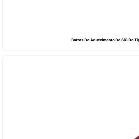
Barras De Aquecimento De SiC Do Ti
Material
: Carboneto de silício (SiC) de elevada pureza, teor ≥99%
Forma
: Barras de aquecimento SIC tipo W
Fonte de alimentação
: 110-480V elétrico
Processo de fabrico
: Tarugo de SiC de alta qualidade, recristalização p
Diâmetro
: 12-55mm
Temperatura de funcionamento
: Até 1625℃
Embalagem
: Caixa de cartão interior com enchimento de espuma, caix
Serviço pós-venda
: Suporte do centro de serviço global