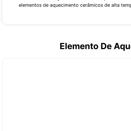
elementos de aquecimento cerâmicos de alta temp
Elemento De Aqu
Material
: Carboneto de silício (SiC) de elevada pureza, teor ≥99%
Forma:
Elemento de aquecimento SiC em forma de U
Fonte de alimentação
: 220V/380V
Processo de fabrico
: Carboneto de silício de alta qualidade, recristali
temperatura
Diâmetro
: 8-65mm
Temperatura de funcionamento
: Até 1625℃
Embalagem
: Caixa de cartão interior com enchimento de espuma, caix
Serviço pós-venda
: Suporte do centro de serviço global