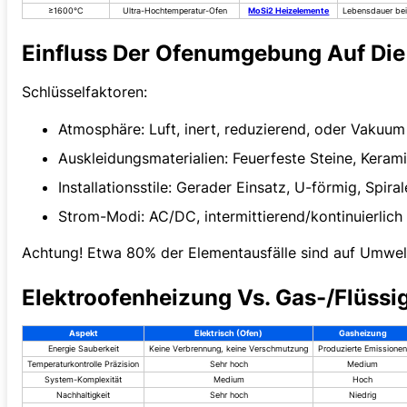
≥1600°C
Ultra-Hochtemperatur-Ofen
MoSi2 Heizelemente
Lebensdauer bei
Einfluss Der Ofenumgebung Auf Die
Schlüsselfaktoren:
Atmosphäre: Luft, inert, reduzierend, oder Vakuum
Auskleidungsmaterialien: Feuerfeste Steine, Keram
Installationsstile: Gerader Einsatz, U-förmig, Spiral
Strom-Modi: AC/DC, intermittierend/kontinuierlich
Achtung! Etwa 80% der Elementausfälle sind auf Umwelt- 
Elektroofenheizung Vs. Gas-/Flüssi
Aspekt
Elektrisch (Ofen)
Gasheizung
Energie Sauberkeit
Keine Verbrennung, keine Verschmutzung
Produzierte Emissione
Temperaturkontrolle Präzision
Sehr hoch
Medium
System-Komplexität
Medium
Hoch
Nachhaltigkeit
Sehr hoch
Niedrig