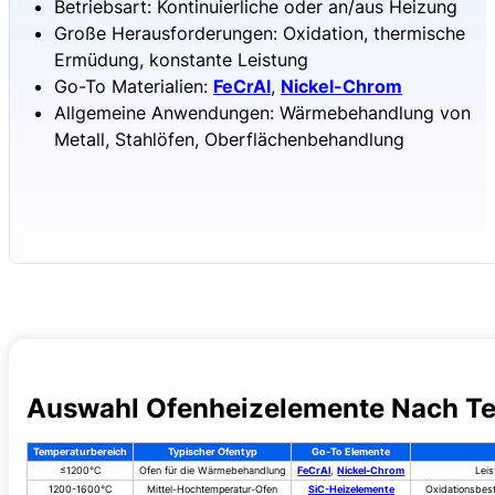
Betriebsart: Kontinuierliche oder an/aus Heizung
Große Herausforderungen: Oxidation, thermische
Ermüdung, konstante Leistung
Go-To Materialien:
FeCrAl
,
Nickel-Chrom
Allgemeine Anwendungen: Wärmebehandlung von
Metall, Stahlöfen, Oberflächenbehandlung
Auswahl Ofenheizelemente Nach Te
Temperaturbereich
Typischer Ofentyp
Go-To Elemente
≤1200°C
Ofen für die Wärmebehandlung
FeCrAl
,
Nickel-Chrom
Leis
1200-1600°C
Mittel-Hochtemperatur-Ofen
SiC-Heizelemente
Oxidationsbest