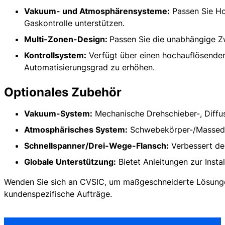
Abmessungen: Anpassbare Abmessungen der Ofenkammer
Vakuum- und Atmosphärensysteme:
Passen Sie Ho
Vakuum- und Atmosphärensystem: Anpassbares Niedervakuum oder Iner
Gaskontrolle unterstützen.
Anwendungsprozesse: Sintern, Löten, Wärmebehandlung, Glühen, Pulve
MOQ: 1
Multi-Zonen-Design:
Passen Sie die unabhängige Z
Dienstleistungen: OEM, ODM, Eigenmarke
Herkunftsland: China
Kontrollsystem:
Verfügt über einen hochauflösende
Automatisierungsgrad zu erhöhen.
Optionales Zubehör
Vakuum-System:
Mechanische Drehschieber-, Diffu
Atmosphärisches System:
Schwebekörper-/Massedur
Schnellspanner/Drei-Wege-Flansch:
Verbessert de
Globale Unterstützung:
Bietet Anleitungen zur Insta
Wenden Sie sich an CVSIC, um maßgeschneiderte Lösungen 
kundenspezifische Aufträge.