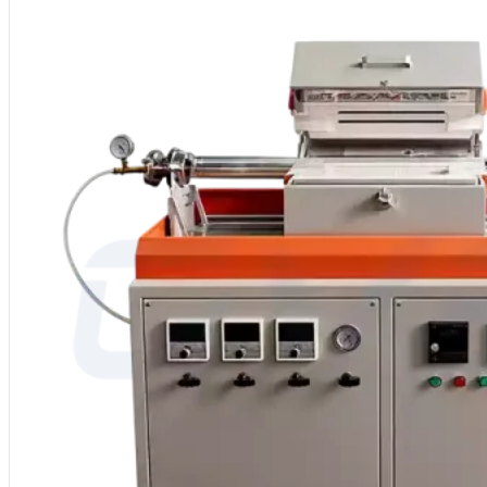
Vakuum- und Atmosphärensystem: Anpassbares Niedervakuum oder Iner
Anwendungsprozesse: Sintern, Löten, Wärmebehandlung, Glühen, Pulve
MOQ: 1
Dienstleistungen: OEM, ODM, Eigenmarke
Herkunftsland: China