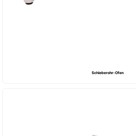
Schieberohr-Ofen
Name: CVSIC Dampf-Aktivierungs-Rohrofen
Heizelement: molybdänhaltiger Widerstandsdraht
Leistung: 3Kw
Temperatur: stabile Erwärmung bis zu 1100°C , empfohlene Betriebste
Größe: individuell nach Kundenwunsch
Verpackungsanpassung: Karton oder Holzkistenverpackung
Technische Unterstützung: Beratung bei Auswahl, Design und Installati