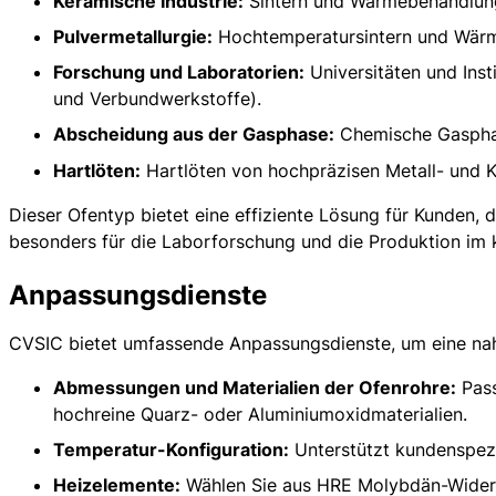
Keramische Industrie:
Sintern und Wärmebehandlung 
Pulvermetallurgie:
Hochtemperatursintern und Wärme
Forschung und Laboratorien:
Universitäten und Ins
und Verbundwerkstoffe).
Abscheidung aus der Gasphase:
Chemische Gaspha
Hartlöten:
Hartlöten von hochpräzisen Metall- und
Dieser Ofentyp bietet eine effiziente Lösung für Kunden,
besonders für die Laborforschung und die Produktion im 
Anpassungsdienste
CVSIC bietet umfassende Anpassungsdienste, um eine naht
Abmessungen und Materialien der Ofenrohre:
Pass
hochreine Quarz- oder Aluminiumoxidmaterialien.
Name: CVSIC Vakuum-CVD-Rohrofen
Temperatur-Konfiguration:
Unterstützt kundenspezi
Ofenkammer: Keramikfaser-Ofenkammer
Temperatur: Mit einer Höchsttemperatur von 1200℃, 1400℃, oder 1
Heizelemente:
Wählen Sie aus HRE Molybdän-Widerst
Heizelement: Widerstandsdraht, SiC-Heizelement, MoSi2-Element