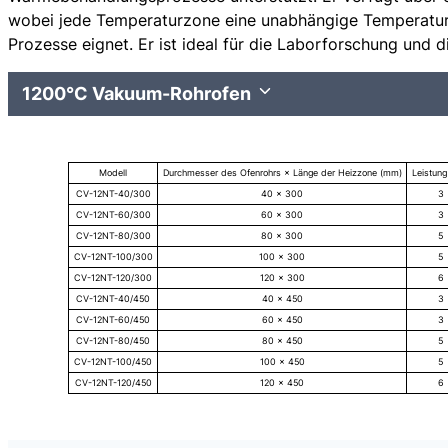
wobei jede Temperaturzone eine unabhängige Temperaturr
Prozesse eignet. Er ist ideal für die Laborforschung und 
1200°C Vakuum-Rohrofen
Modell
Durchmesser des Ofenrohrs × Länge der Heizzone (mm)
Leistung
CV-12NT-40/300
40 × 300
3
CV-12NT-60/300
60 × 300
3
CV-12NT-80/300
80 × 300
5
CV-12NT-100/300
100 × 300
5
CV-12NT-120/300
120 × 300
6
CV-12NT-40/450
40 × 450
3
CV-12NT-60/450
60 × 450
3
CV-12NT-80/450
80 × 450
5
CV-12NT-100/450
100 × 450
5
CV-12NT-120/450
120 × 450
6