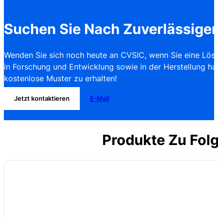
Suchen Sie Nach Zuverlässige
Wenden Sie sich noch heute an CVSIC, wenn Sie eine Lösu
in Forschung und Entwicklung sowie in der Herstellung ha
kostenlose Muster zu erhalten!
Jetzt kontaktieren
E-Mail
Produkte Zu Fo
Name: Schiebe-Rohrofen
Ofenkammer: Keramikfaser-Ofenkammer
Temperatur: maximale Temperatur 1200°C und Betriebstemperatur 110
Heizgerät: Widerstandsdraht
Abmessungen: Anpassbare Abmessungen der Ofenkammer