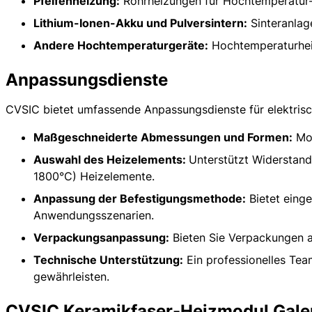
Pfeifenheizung:
Rohrheizungen für Hochtemperatur-
Lithium-Ionen-Akku und Pulversintern:
Sinteranlage
Andere Hochtemperaturgeräte:
Hochtemperaturheiz
Anpassungsdienste
CVSIC bietet umfassende Anpassungsdienste für elektrisc
Maßgeschneiderte Abmessungen und Formen:
Mod
Auswahl des Heizelements:
Unterstützt Widerstand
1800°C) Heizelemente.
Anpassung der Befestigungsmethode:
Bietet einge
Anwendungsszenarien.
Verpackungsanpassung:
Bieten Sie Verpackungen a
Technische Unterstützung:
Ein professionelles Team
gewährleisten.
CVSIC Keramikfaser-Heizmodul Gale