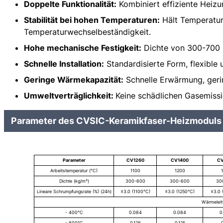
Doppelte Funktionalität:
Kombiniert effiziente Heizu
Stabilität bei hohen Temperaturen:
Hält Temperature
Temperaturwechselbeständigkeit.
Hohe mechanische Festigkeit:
Dichte von 300-700 kg
Schnelle Installation:
Standardisierte Form, flexible u
Geringe Wärmekapazität:
Schnelle Erwärmung, gerin
Umweltverträglichkeit:
Keine schädlichen Gasemiss
Parameter des CVSIC-Keramikfaser-Heizmoduls
Parameter
CV1260
CV1400
CV
Arbeitstemperatur (°C)
1100
1200
Dichte (kg/m³)
300-600
300-600
30
Lineare Schrumpfungsrate (%) (24h)
≤3.0 (1100°C)
≤3.0 (1250°C)
≤3.0 
Wärmeleit
- 400°C
0.084
0.084
0
- 800°C
0.128
0.125
0