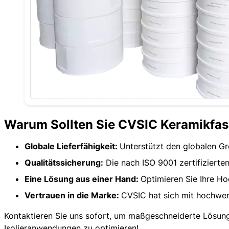
Temperatur: 1050-1600 ℃
Dichte: 160-240 kg/m³
Größe: individuell nach Kundenwunsch
Anpassung der chemischen Zusammensetzung: AL₂O₃, SiO₂, ZrO₂, und
Verpackungsanpassung: Karton oder Holzkistenverpackung
Technische Unterstützung: Beratung bei Auswahl, Design und Installati
Marke: CVSIC
Warum Sollten Sie CVSIC Keramikfa
Globale Lieferfähigkeit:
Unterstützt den globalen Gro
Qualitätssicherung:
Die nach ISO 9001 zertifizierte
Eine Lösung aus einer Hand:
Optimieren Sie Ihre H
Vertrauen in die Marke:
CVSIC hat sich mit hochwer
Kontaktieren Sie uns sofort, um maßgeschneiderte Lösun
Isolieranwendungen zu optimieren!