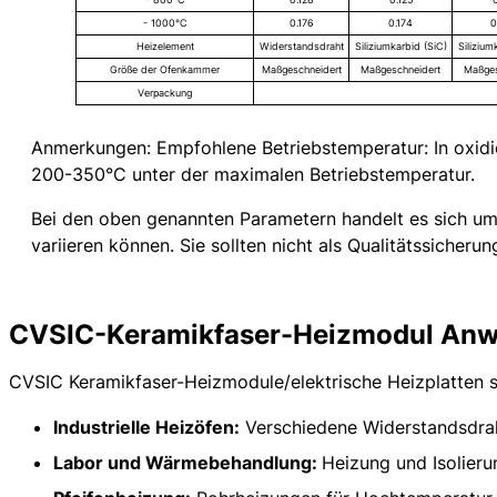
- 1000°C
0.176
0.174
0
Heizelement
Widerstandsdraht
Siliziumkarbid (SiC)
Silizium
Größe der Ofenkammer
Maßgeschneidert
Maßgeschneidert
Maßges
Verpackung
Anmerkungen: Empfohlene Betriebstemperatur: In oxid
200-350°C unter der maximalen Betriebstemperatur.
Bei den oben genannten Parametern handelt es sich um 
variieren können. Sie sollten nicht als Qualitätssiche
CVSIC-Keramikfaser-Heizmodul An
CVSIC Keramikfaser-Heizmodule/elektrische Heizplatten si
Industrielle Heizöfen:
Verschiedene Widerstandsdraht
Labor und Wärmebehandlung:
Heizung und Isolieru