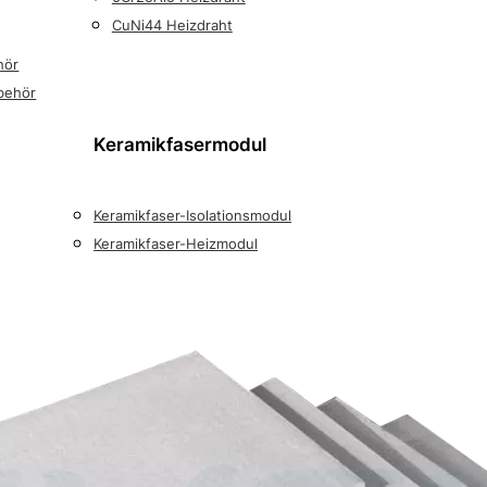
CuNi44 Heizdraht
hör
behör
Keramikfasermodul
Keramikfaser-Isolationsmodul
Keramikfaser-Heizmodul