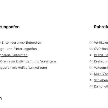
rungsofen
Rohrof
f-Entbinderungs-Sinterofen
Vertikale
ngs- und Sinterungsofen
CVD-Roh
hären-Sinterofen
PECVD-R
r Ofen zum Entbindern und Vorsintern
Drehrohr
ngsofen mit Heißluftumwälzung
Vakuum-
Multi-Zo
Schieber
Dampf-Ak
n