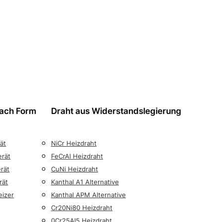
nach Form
Draht aus Widerstandslegierung
ät
NiCr Heizdraht
erät
FeCrAl Heizdraht
rät
CuNi Heizdraht
rät
Kanthal A1 Alternative
eizer
Kanthal APM Alternative
Cr20Ni80 Heizdraht
0Cr25Al5 Heizdraht