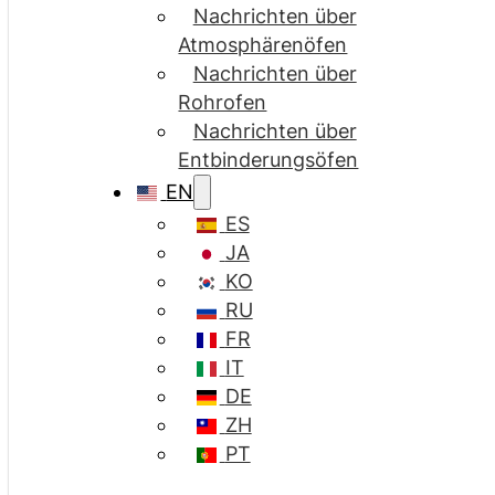
Nachrichten über
Atmosphärenöfen
Nachrichten über
Rohrofen
Nachrichten über
Entbinderungsöfen
EN
ES
JA
KO
RU
FR
IT
DE
ZH
PT