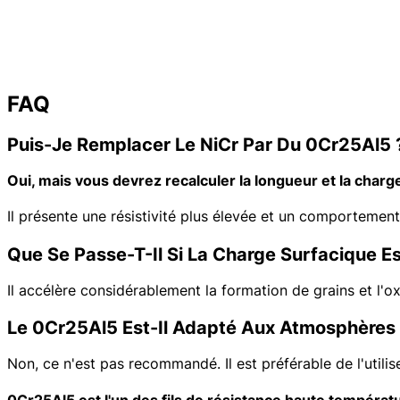
Modèle
: CV-CuNi44
Nuance d'alliage :
CuNi44 (NC050)
Composition principale : Ni ≈44, Mn : 1%, Cu Bal.
Température maximale : 500°C
Résistivité (20°C) : 0,50 μΩ-m ±5%
FAQ
Densité :
8,9 g/cm³
Formulaires disponibles :
Fil, bande, feuille ultra-mince
Utilisations courantes :
Résistances de précision, jauges de contrainte,
Puis-Je Remplacer Le NiCr Par Du 0Cr25Al5 
Oui, mais vous devrez recalculer la longueur et la charg
Il présente une résistivité plus élevée et un comportement
Que Se Passe-T-Il Si La Charge Surfacique Es
Il accélère considérablement la formation de grains et l'ox
Le 0Cr25Al5 Est-Il Adapté Aux Atmosphères 
Non, ce n'est pas recommandé. Il est préférable de l'utilis
0Cr25Al5 est l'un des fils de résistance haute températu