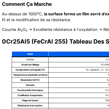
Comment Ça Marche
Au-dessus de 1000°C,
la surface forme un film serré d'
fil et la modification de sa résistance.
Couche Al₂O₃ → Excellente résistance à l'oxydation → Ré
0Cr25Al5 (FeCrAl 255) Tableau Des S
Objet
Modèle
CV
Grade de l'alliage
0Cr25Al
Composition principale (%)
Fe : équilibré ; Cr : 2
Température maximale continue
Résistivité (20°C)
1
Densité
7
Conductivité thermique
12 
Coefficient d'expansion
14.
Plage de fusion
15
Résistance à la traction
≥