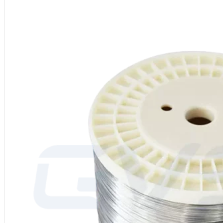
Modèle
: CV-CuNi30
Nuance d'alliage :
CuNi30 (NC035)
Composition principale : Ni ≈30, Mn : 1%, Cu Bal.
Température maximale : 500°C
Résistivité (20°C) : 0,35 μΩ-m ±5%
Densité :
8,9 g/cm³
Formulaires disponibles :
Fil, bande, feuille
Utilisations courantes :
Résistances de précision, appareils de mesure, 