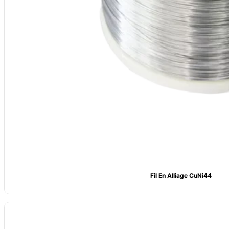
Fil En Alliage CuNi44
Modèle
: CV-CuNi19