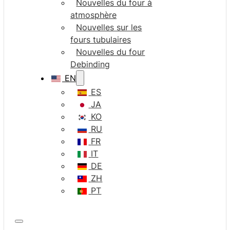
Nouvelles du four à
atmosphère
Nouvelles sur les
fours tubulaires
Nouvelles du four
Debinding
EN
ES
JA
KO
RU
FR
IT
DE
ZH
PT