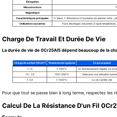
Élongation
Microstructure
F
Magnétique
Caractéristiques principales
Cr élevé → Résistance à l'oxydation de premier ordre ; pl
Utilisations courantes
Fours électriques industriels à haute température,
Charge De Travail Et Durée De Vie
La durée de vie de 0Cr25Al5 dépend beaucoup de la cha
Charge de surface (W/cm²)
Températures typiques
Ce qui se passe
≤ 1.5
≤ 1100°C
Un fonctionnement régulier sur le l
1.5 - 2.5
1100-1250°C
Idéal pour une utilisation industr
≥ 3.0
≥ 1300°C
La vie s'arrête vite
Pour que tout se passe bien à long terme, respectez les r
Calcul De La Résistance D'un Fil 0Cr