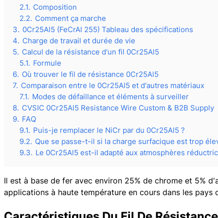
2.1.
Composition
2.2.
Comment ça marche
3.
0Cr25Al5 (FeCrAl 255) Tableau des spécifications
4.
Charge de travail et durée de vie
5.
Calcul de la résistance d'un fil 0Cr25Al5
5.1.
Formule
6.
Où trouver le fil de résistance 0Cr25Al5
7.
Comparaison entre le 0Cr25Al5 et d'autres matériaux
7.1.
Modes de défaillance et éléments à surveiller
8.
CVSIC 0Cr25Al5 Resistance Wire Custom & B2B Supply
9.
FAQ
9.1.
Puis-je remplacer le NiCr par du 0Cr25Al5 ?
9.2.
Que se passe-t-il si la charge surfacique est trop éle
9.3.
Le 0Cr25Al5 est-il adapté aux atmosphères réductric
Il est à base de fer avec environ 25% de chrome et 5% d'a
applications à haute température en cours dans les pays
Caractéristiques Du Fil De Résistanc