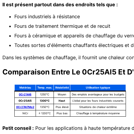
Il est présent partout dans des endroits tels que :
Fours industriels à résistance
Fours de traitement thermique et de recuit
Fours à céramique et appareils de chauffage du verr
Toutes sortes d'éléments chauffants électriques et d
Dans les systèmes de chauffage, il fournit une chaleur con
Comparaison Entre Le 0Cr25Al5 Et D'
Matériau
Temp. max.
Résistivité
Utilisation typique
0Cr21Al6
1250°C
Moyen
Des emplois avantageux pour les budgets
0Cr25Al5
1300°C
Haut
L'idéal pour les fours industriels courants
0Cr27Al7Mo2
1350°C
Plus élevé
Situations de chaleur extrême
NiCr
≤ 1200°C
Plus bas
Chauffage à température moyenne
Petit conseil :
Pour les applications à haute température da