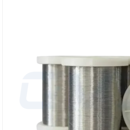
Nuance d'alliage :
CuNi19 (NC025)
Composition principale : Ni ≈19, Mn : 0,5%, Cu Bal.
Température maximale : 400°C
Résistivité (20°C) : 0,25 μΩ-m ±5%
Densité :
8,9 g/cm³
Formulaires disponibles :
Fil, bande, feuille
Utilisations courantes :
Résistances de précision, appareils de mesure