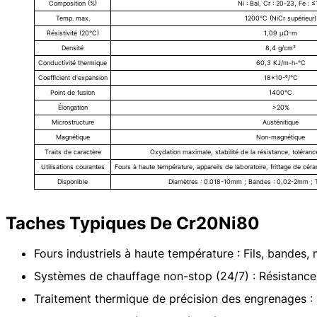
Composition (%)
Ni : Bal, Cr : 20-23, Fe : 
Temp. max.
1200°C (NiCr supérieur)
Résistivité (20°C)
1,09 μΩ-m
Densité
8,4 g/cm³
Conductivité thermique
60,3 KJ/m-h-°C
Coefficient d'expansion
18×10-⁶/°C
Point de fusion
1400°C
Élongation
>20%
Microstructure
Austénitique
Magnétique
Non-magnétique
Traits de caractère
Oxydation maximale, stabilité de la résistance, toléranc
Utilisations courantes
Fours à haute température, appareils de laboratoire, frittage de cér
Disponible
Diamètres : 0.018-10mm ; Bandes : 0,02-2mm ; T
Taches Typiques De Cr20Ni80
Fours industriels à haute température : Fils, bandes,
Systèmes de chauffage non-stop (24/7) : Résistance 
Traitement thermique de précision des engrenages : Co