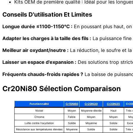
Kits OEM de première qualité : Idéal pour les longue
Conseils D'utilisation Et Limites
Longue durée ≤1100-1150°C :
En poussant plus haut, on r
Adapter les charges à la taille des fils :
La puissance fine 
Meilleur air oxydant/neutre :
La réduction, le soufre et l
Laisser un espace d'expansion :
Des solutions trop strict
Fréquents chauds-froids rapides ?
La baisse de puissance
Cr20Ni80 Sélection Comparaison
Fonctionnalité
Cr15Ni60
Cr20Ni30
Cr20Ni35
Cr20
Nickel
Moyen
Moyenne-élevée
Haut
Très 
Chrome
Faible
Moyen
Moyen
Mo
Lutte contre l'oxydation
Solide
Moyenne
Solide
Exce
Résistance aux températures élevées
Moyenne
Solide
Solide
Très 