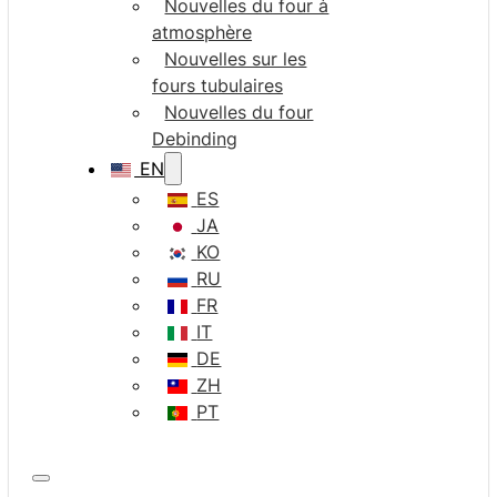
Nouvelles du four à
atmosphère
Nouvelles sur les
fours tubulaires
Nouvelles du four
Debinding
EN
ES
JA
KO
RU
FR
IT
DE
ZH
PT