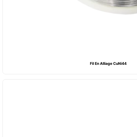
Fil En Alliage CuNi44
Modèle
: CV-CuNi19
Nuance d'alliage :
CuNi19 (NC025)
Composition principale : Ni ≈19, Mn : 0,5%, Cu Bal.
Température maximale : 400°C
Résistivité (20°C) : 0,25 μΩ-m ±5%
Densité :
8,9 g/cm³
Formulaires disponibles :
Fil, bande, feuille
Utilisations courantes :
Résistances de précision, appareils de mesure