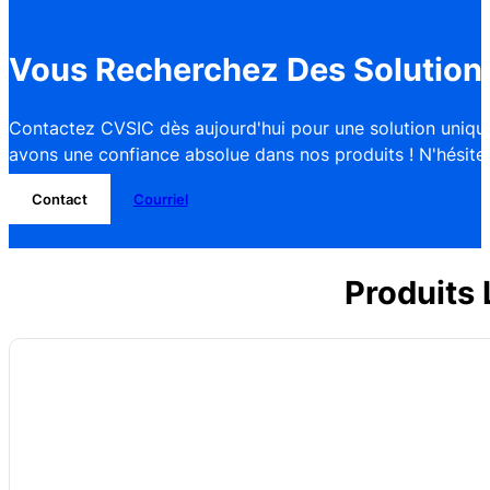
Vous Recherchez Des Solutions
Contactez CVSIC dès aujourd'hui pour une solution unique
avons une confiance absolue dans nos produits ! N'hésitez 
Contact
Courriel
Produits 
Nom : Four à tube coulissant
Chambre de four : Chambre de four en fibre céramique
Température : température maximale 1200°C, et température de fonct
Chauffage : Fil de résistance
Dimensions : Dimensions de la chambre du four personnalisables
Système de vide et d'atmosphère : Vide faible ou gaz inerte personnalisa