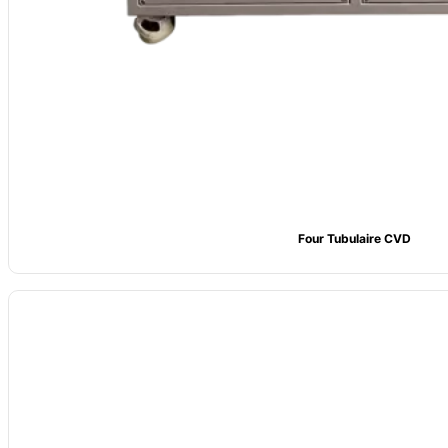
Four Tubulaire CVD
Nom : Four à tubes sous vide
Chambre de four : Chambre de four en fibre céramique
Température : 1200°C, 1400°C ou 1600°C
Chauffage : Élément SiC, élément MoSi₂, fil de résistance
Dimensions : Dimensions de la chambre du four personnalisables
Système de vide et d'atmosphère : Vide faible ou gaz inerte personnalisa
Procédés d'application : Frittage, brasage, traitement thermique, recuit,