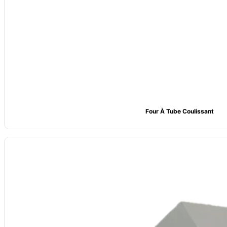
Four À Tube Coulissant
Nom : Four tubulaire d'activation à vapeur CVSIC
Élément chauffant : fil de résistance contenant du molybdène
Puissance : 3Kw
Température : chauffage stable jusqu'à 1100°C, température de fonc
Taille : personnalisée en fonction des exigences du client
Personnalisation de l'emballage : Emballage en carton ou en caisse en 
Assistance technique : Fournir des conseils de sélection, de conception e
Marque : CVSIC