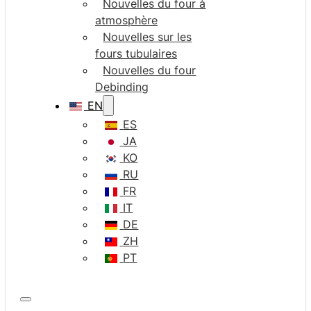
Nouvelles du four à
atmosphère
Nouvelles sur les
fours tubulaires
Nouvelles du four
Debinding
EN
ES
JA
KO
RU
FR
IT
DE
ZH
PT