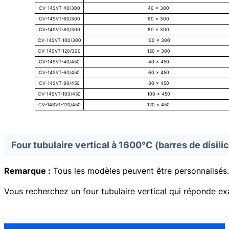
Système de vide et d'atmosphère : Vide faible ou gaz inerte personnalisa
CV-14SVT-40/300
40 × 300
Procédés d'application : Frittage, brasage, traitement thermique, recuit,
CV-14SVT-60/300
60 × 300
MOQ : 1
CV-14SVT-80/300
80 × 300
Services : OEM, ODM, Label privé
CV-14SVT-100/300
100 × 300
Pays d'origine : Chine
CV-14SVT-120/300
120 × 300
CV-14SVT-40/450
40 × 450
CV-14SVT-60/450
60 × 450
CV-14SVT-80/450
80 × 450
CV-14SVT-100/450
100 × 450
CV-14SVT-120/450
120 × 450
Four tubulaire vertical à 1600°C (barres de disil
Remarque :
Tous les modèles peuvent être personnalisés. 
Vous recherchez un four tubulaire vertical qui réponde ex