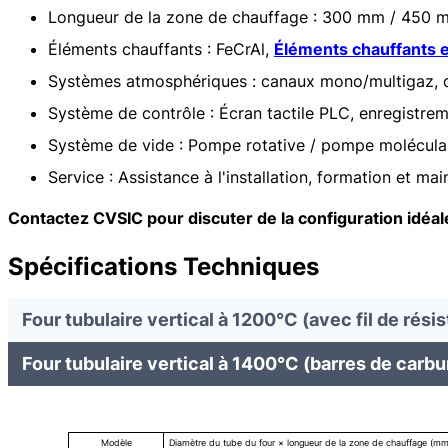
Longueur de la zone de chauffage : 300 mm / 450 
Éléments chauffants : FeCrAl,
Éléments chauffants 
Systèmes atmosphériques : canaux mono/multigaz, d
Système de contrôle : Écran tactile PLC, enregistrem
Système de vide : Pompe rotative / pompe molécula
Service : Assistance à l'installation, formation et ma
Contactez CVSIC pour discuter de la configuration idéal
Spécifications Techniques
Four tubulaire vertical à 1200°C (avec fil de ré
Four tubulaire vertical à 1400°C (barres de carbu
Nom : Four tubulaire CVSIC pour dépôt chimique en phase vapeur (CVD
Chambre de four : Chambre de four en fibre céramique
Température : Avec une température maximale de 1200℃, 1400℃, ou
Chauffage : Fil de résistance, élément chauffant en SiC, élément en Mo
Dimensions : Dimensions de la chambre du four personnalisables
Modèle
Diamètre du tube du four × longueur de la zone de chauffage (mm