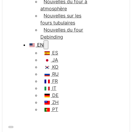
Nouvelles du four à
atmosphère
Nouvelles sur les
fours tubulaires
Nouvelles du four
Debinding
EN
ES
JA
KO
RU
FR
IT
DE
ZH
PT