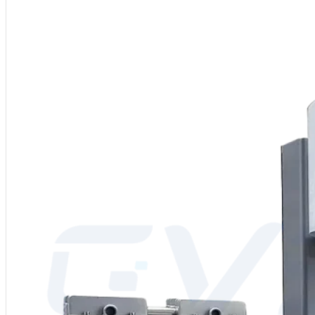
Nom : Four de frittage de zircone dentaire à élévation
Chambre de four : Chambre de four en fibre céramique
Température : Avec une température maximale de 1700°C (fonctionnem
Chauffage : Élément MoSi₂
Dimensions : Dimensions de la chambre du four personnalisables
Système de vide et d'atmosphère : Vide faible ou gaz inerte personnalisa
Procédés d'application : Frittage, brasage, traitement thermique, recuit,
MOQ : 1
Services : OEM, ODM, Label privé
Pays d'origine : Chine