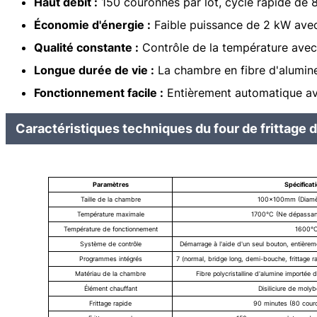
Haut débit :
150 couronnes par lot, cycle rapide de 
Économie d'énergie :
Faible puissance de 2 kW avec
Qualité constante :
Contrôle de la température avec
Longue durée de vie :
La chambre en fibre d'alumine
Fonctionnement facile :
Entièrement automatique avec
Caractéristiques techniques du four de frittage 
Paramètres
Spécificat
Taille de la chambre
100×100mm (Diamèt
Température maximale
1700℃ (Ne dépassant
Température de fonctionnement
1600
Système de contrôle
Démarrage à l'aide d'un seul bouton, entièreme
Programmes intégrés
7 (normal, bridge long, demi-bouche, frittage r
Matériau de la chambre
Fibre polycristalline d'alumine importée 
Élément chauffant
Disiliciure de moly
Frittage rapide
90 minutes (80 cour