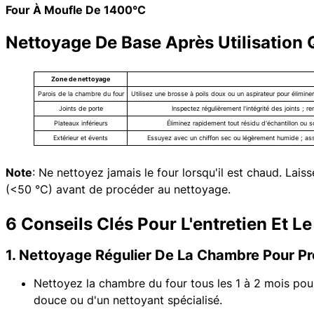
Four À Moufle De 1400°C
Nettoyage De Base Après Utilisation
Zone de nettoyage
Parois de la chambre du four
Utilisez une brosse à poils doux ou un aspirateur pour éliminer 
Joints de porte
Inspectez régulièrement l'intégrité des joints ;
Plateaux inférieurs
Éliminez rapidement tout résidu d'échantillon ou s
Extérieur et évents
Essuyez avec un chiffon sec ou légèrement humide ; assu
Note
: Ne nettoyez jamais le four lorsqu'il est chaud. Lais
(<50 °C) avant de procéder au nettoyage.
6 Conseils Clés Pour L'entretien Et 
1. Nettoyage Régulier De La Chambre Pour Pr
Nettoyez la chambre du four tous les 1 à 2 mois pour 
douce ou d'un nettoyant spécialisé.