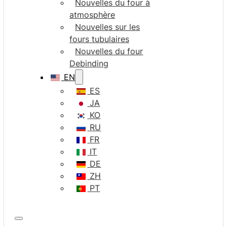
Nouvelles du four à
atmosphère
Nouvelles sur les
fours tubulaires
Nouvelles du four
Debinding
EN
ES
JA
KO
RU
FR
IT
DE
ZH
PT