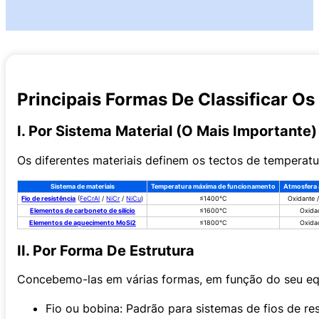
Principais Formas De Classificar O
I. Por Sistema Material (o Mais Importante)
Os diferentes materiais definem os tectos de temperatu
Sistema de materiais
Temperatura máxima de funcionamento
Atmosfera 
Fio de resistência
(
FeCrAl
/
NiCr
/
NiCu
)
≤1400°C
Oxidante 
Elementos de carboneto de silício
≤1600°C
Oxida
Elementos de aquecimento MoSi2
≤1800°C
Oxida
II. Por Forma De Estrutura
Concebemo-las em várias formas, em função do seu eq
Fio ou bobina: Padrão para sistemas de fios de res