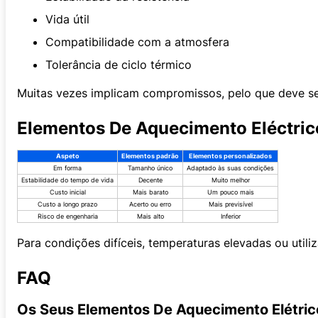
Vida útil
Compatibilidade com a atmosfera
Tolerância de ciclo térmico
Muitas vezes implicam compromissos, pelo que deve se
Elementos De Aquecimento Eléctric
Aspeto
Elementos padrão
Elementos personalizados
Em forma
Tamanho único
Adaptado às suas condições
Estabilidade do tempo de vida
Decente
Muito melhor
Custo inicial
Mais barato
Um pouco mais
Custo a longo prazo
Acerto ou erro
Mais previsível
Risco de engenharia
Mais alto
Inferior
Para condições difíceis, temperaturas elevadas ou util
FAQ
Os Seus Elementos De Aquecimento Elétric