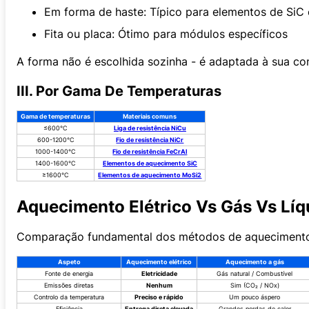
Em forma de haste: Típico para elementos de SiC
Fita ou placa: Ótimo para módulos específicos
A forma não é escolhida sozinha - é adaptada à sua co
III. Por Gama De Temperaturas
Gama de temperaturas
Materiais comuns
≤600°C
Liga de resistência NiCu
600-1200°C
Fio de resistência NiCr
1000-1400°C
Fio de resistência FeCrAl
1400-1600°C
Elementos de aquecimento SiC
≥1600°C
Elementos de aquecimento MoSi2
Aquecimento Elétrico Vs Gás Vs Líq
Comparação fundamental dos métodos de aquecimento 
Aspeto
Aquecimento elétrico
Aquecimento a gás
Fonte de energia
Eletricidade
Gás natural / Combustível
Emissões diretas
Nenhum
Sim (CO₂ / NOx)
Controlo da temperatura
Preciso e rápido
Um pouco áspero
Eficiência
Entrega direta elevada
Grandes perdas de calor