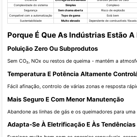
Complexidade do sistema
Simples
Complexo
Segurança
Sem chama aberta
Risco de explosão
Compatível com a automatização
Topo de gama
Está bem
Sustentabilidade
Muito elevado
Dependente de combustíveis fósseis
Porque É Que As Indústrias Estão A
Poluição Zero Ou Subprodutos
Sem CO₂, NOx ou restos de queima - mantém a atmosfera
Temperatura E Potência Altamente Control
Fácil afinação, controlo de várias zonas e resposta ráp
Mais Seguro E Com Menor Manutenção
Abandone as linhas de gás e os queimadores para uma 
Adapta-Se À Eletrificação E Às Tendências
Funciona muito bem com as energias renováveis, essenc