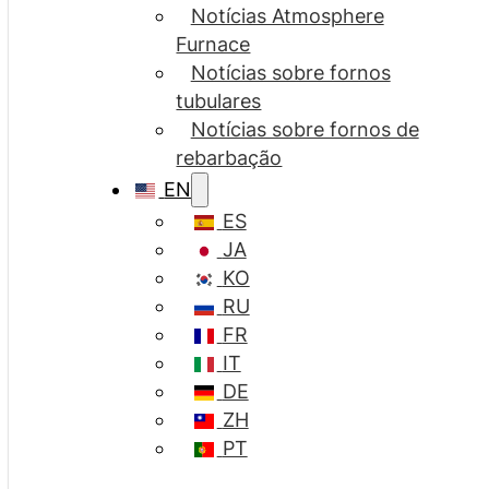
Notícias Atmosphere
Furnace
Notícias sobre fornos
tubulares
Notícias sobre fornos de
rebarbação
EN
ES
JA
KO
RU
FR
IT
DE
ZH
PT