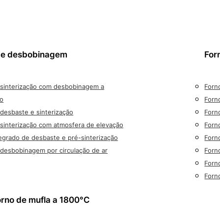
de desbobinagem
For
 sinterização com desbobinagem a
Forno
io
Forn
desbaste e sinterização
Forn
sinterização com atmosfera de elevação
Forno
egrado de desbaste e pré-sinterização
Forn
desbobinagem por circulação de ar
Forn
Forn
Forn
orno de mufla a 1800°C