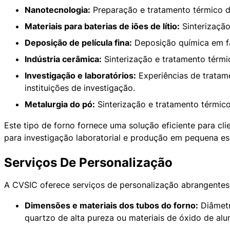
Nanotecnologia:
Preparação e tratamento térmico de
Materiais para baterias de iões de lítio:
Sinterização
Deposição de película fina:
Deposição química em fas
Indústria cerâmica:
Sinterização e tratamento térmic
Investigação e laboratórios:
Experiências de tratame
instituições de investigação.
Metalurgia do pó:
Sinterização e tratamento térmico 
Este tipo de forno fornece uma solução eficiente para c
para investigação laboratorial e produção em pequena es
Serviços De Personalização
A CVSIC oferece serviços de personalização abrangentes 
Dimensões e materiais dos tubos do forno:
Diâmetr
Nome: Forno tubular CVD de vácuo CVSIC
quartzo de alta pureza ou materiais de óxido de alu
Câmara do forno: Câmara de forno de fibra cerâmica
Temperatura: Com uma temperatura máxima de 1200℃, 1400℃, ou 