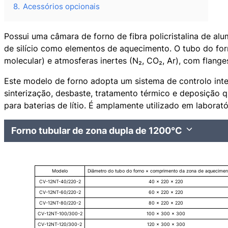
8.
Acessórios opcionais
Possui uma câmara de forno de fibra policristalina de alu
de silício como elementos de aquecimento. O tubo do for
molecular) e atmosferas inertes (N₂, CO₂, Ar), com flan
Este modelo de forno adopta um sistema de controlo in
sinterização, desbaste, tratamento térmico e deposição q
para baterias de lítio. É amplamente utilizado em laborat
Forno tubular de zona dupla de 1200°C
Modelo
Diâmetro do tubo do forno × comprimento da zona de aquecime
CV-12NT-40/220-2
40 × 220 × 220
CV-12NT-60/220-2
60 × 220 × 220
CV-12NT-80/220-2
80 × 220 × 220
CV-12NT-100/300-2
100 × 300 × 300
CV-12NT-120/300-2
120 × 300 × 300