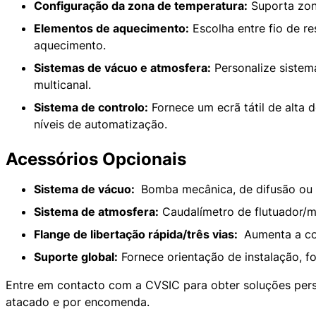
Configuração da zona de temperatura:
Suporta zona
Aquecedor: Fio de resistência, elemento de aquecimento SiC, element
Dimensões: Dimensões da câmara do forno personalizáveis
Elementos de aquecimento:
Escolha entre fio de re
Sistema de vácuo e atmosfera: Baixo vácuo personalizável ou gás inerte
aquecimento.
Processos de aplicação: Sinterização, brasagem, tratamento térmico, r
MOQ: 1
Sistemas de vácuo e atmosfera:
Personalize sistem
Serviços: OEM, ODM, Marca própria
multicanal.
País de origem: China
Sistema de controlo:
Fornece um ecrã tátil de alta 
níveis de automatização.
Acessórios Opcionais
Sistema de vácuo:
Bomba mecânica, de difusão ou m
Sistema de atmosfera:
Caudalímetro de flutuador/ma
Flange de libertação rápida/três vias:
Aumenta a con
Suporte global:
Fornece orientação de instalação, f
Entre em contacto com a CVSIC para obter soluções pers
atacado e por encomenda.