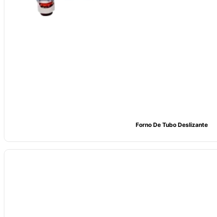
Forno De Tubo Deslizante
Nome: Forno tubular de ativação a vapor CVSIC
Elemento de aquecimento: fio de resistência contendo molibdénio
Potência: 3Kw
Temperatura: aquecimento estável até 1100°C, temperatura de func
Tamanho: personalizado de acordo com os requisitos do cliente
Personalização da embalagem: Embalagem em cartão ou caixa de made