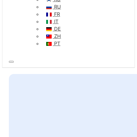
RU
FR
IT
DE
ZH
PT