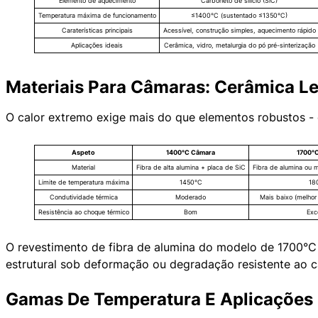
Elemento de aquecimento
Carboneto de silício (SiC)
Temperatura máxima de funcionamento
≤1400°C (sustentado ≤1350°C)
Caraterísticas principais
Acessível, construção simples, aquecimento rápido
Aplicações ideais
Cerâmica, vidro, metalurgia do pó pré-sinterização
Materiais Para Câmaras: Cerâmica Le
O calor extremo exige mais do que elementos robustos - 
Aspeto
1400°C Câmara
1700°
Material
Fibra de alta alumina + placa de SiC
Fibra de alumina ou m
Limite de temperatura máxima
1450°C
18
Condutividade térmica
Moderado
Mais baixo (melhor 
Resistência ao choque térmico
Bom
Exc
O revestimento de fibra de alumina do modelo de 1700°C o
estrutural sob deformação ou degradação resistente ao ca
Gamas De Temperatura E Aplicações