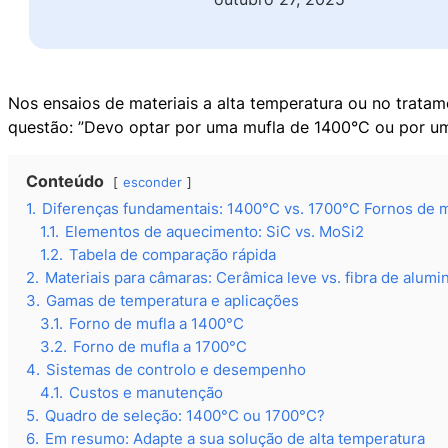
Nos ensaios de materiais a alta temperatura ou no trata
questão: ”Devo optar por uma mufla de 1400°C ou por u
Conteúdo
esconder
1.
Diferenças fundamentais: 1400°C vs. 1700°C Fornos de m
1.1.
Elementos de aquecimento: SiC vs. MoSi2
1.2.
Tabela de comparação rápida
2.
Materiais para câmaras: Cerâmica leve vs. fibra de alumi
3.
Gamas de temperatura e aplicações
3.1.
Forno de mufla a 1400°C
3.2.
Forno de mufla a 1700°C
4.
Sistemas de controlo e desempenho
4.1.
Custos e manutenção
5.
Quadro de seleção: 1400°C ou 1700°C?
6.
Em resumo: Adapte a sua solução de alta temperatura